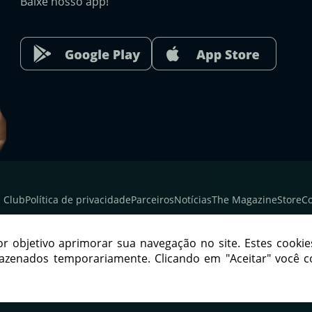
Baixe nosso app!
 Club
Política de privacidade
Parceiros
Notícias
The Magazine
Store
Co
por objetivo aprimorar sua navegação no site. Estes cookie
APOIADORES
mazenados temporariamente. Clicando em "Aceitar" você