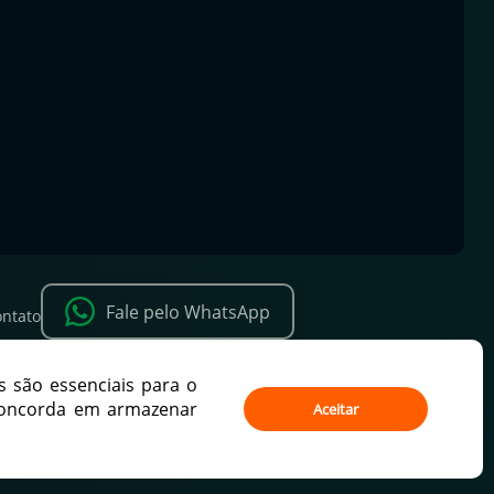
Fale pelo WhatsApp
ntato
s são essenciais para o
 concorda em armazenar
Aceitar