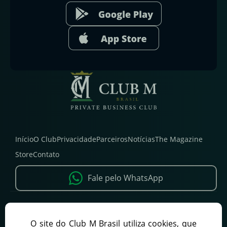
Início
O Club
Privacidade
Parceiros
Notícias
The Magazine
Store
Contato
Fale pelo WhatsApp
PATROCINADORES
O site do Club M Brasil utiliza cookies, que