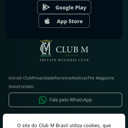
Início
O Club
Privacidade
Parceiros
Notícias
The Magazine
Store
Contato
Fale pelo WhatsApp
PATROCINADORES
O site do Club M Brasil utiliza cookies, que